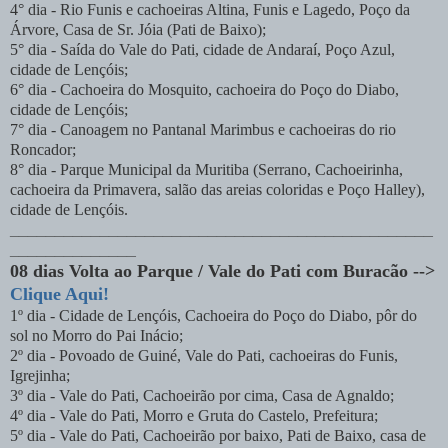
4° dia - Rio Funis e cachoeiras Altina, Funis e Lagedo, Poço da
Árvore, Casa de Sr. Jóia (Pati de Baixo);
5° dia - Saída do Vale do Pati, cidade de Andaraí, Poço Azul,
cidade de Lençóis;
6° dia - Cachoeira do Mosquito, cachoeira do Poço do Diabo,
cidade de Lençóis;
7° dia - Canoagem no Pantanal Marimbus e cachoeiras do rio
Roncador;
8° dia -
Parque Municipal da Muritiba (Serrano, Cachoeirinha,
cachoeira da Primavera, salão das areias coloridas e Poço Halley),
cidade de Lençóis.
_______________________________________________
______________
08 dias Volta ao Parque / Vale do Pati com Buracão -->
Clique Aqui!
1º dia - Cidade de Lençóis, Cachoeira do Poço do Diabo, pôr do
sol no Morro do Pai Inácio;
2º dia - Povoado de Guiné, Vale do Pati, cachoeiras do Funis,
Igrejinha;
3º dia - Vale do Pati, Cachoeirão por cima, Casa de Agnaldo;
4º dia - Vale do Pati, Morro e Gruta do Castelo, Prefeitura;
5º dia - Vale do Pati, Cachoeirão por baixo, Pati de Baixo, casa de