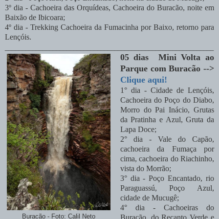
3º dia - Cachoeira das Orquídeas, Cachoeira do Buracão, noite em
Baixão de Ibicoara;
4º dia - Trekking Cachoeira da Fumacinha por Baixo, retorno para
Lençóis.
_____________________________________________________________
05 dias Mini Volta ao
Parque com Buracão -->
Clique aqui!
1° dia - Cidade de Lençóis,
Cachoeira do Poço do Diabo,
Morro do Pai Inácio, Grutas
da Pratinha e Azul, Gruta da
Lapa Doce;
2° dia -
Vale do Capão,
cachoeira da Fumaça por
cima, cachoeira do Riachinho,
vista do Morrão;
3° dia -
Poço Encantado, rio
Paraguassú, Poço Azul,
cidade de Mucugê;
4° dia -
Cachoeiras do
Buracão - Foto: Calil Neto
Buracão, do Recanto Verde e