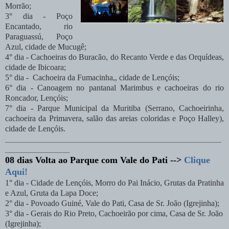
Morrão;
3° dia -
Poço
Encantado, rio
Paraguassú, Poço
Azul, cidade de Mucugê;
4° dia -
Cachoeiras do Buracão, do Recanto Verde e das Orquídeas,
cidade de Ibicoara;
5° dia -
Cachoeira da Fumacinha,, cidade de Lençóis;
6° dia - Canoagem no pantanal Marimbus e cachoeiras do rio
Roncador, Lençóis;
7° dia -
Parque Municipal da Muritiba (Serrano, Cachoeirinha,
cachoeira da Primavera, salão das areias coloridas e Poço Halley),
cidade de Lençóis.
_______________________________________________
______________
08 dias Volta ao Parque com Vale do Pati -->
Clique
Aqui!
1° dia -
Cidade de Lençóis,
Morro do Pai Inácio, Grutas da Pratinha
e Azul, Gruta da Lapa Doce;
2° dia - Povoado Guiné, Vale do Pati, Casa de Sr. João (Igrejinha);
3° dia - Gerais do Rio Preto, Cachoeirão por cima, Casa de Sr. João
(Igrejinha);