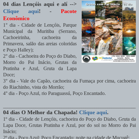
04 dias Lençóis aqui e alí -->
Clique aqui
!
-
Pacote
Econômico
1° dia - Cidade de Lençóis, Parque
Municipal da Muritiba (Serrano,
Cachoeirinha, cachoeira da
Primavera, salão das areias coloridas
e Poço Halley);
2° dia - Cachoeira do Poço do Diabo,
Morro do Pai Inácio, Grutas da
Pratinha e Azul, Gruta da Lapa
Doce;
3° dia - Vale do Capão, cachoeira da Fumaça por cima, cachoeira
do Riachinho, vista do Morrão;
4° dia - Poço Azul, rio Paraguassú, Poço Encantado.
_____________________________________________________________
04 dias O Melhor da Chapada!
Clique aqui
.
1º dia - Cidade de Lençóis, cachoeira do Poço do Diabo, Gruta da
Lapa Doce, Grutas Pratinha e Azul, por do sol no Morro do Pai
Inácio;
2º dia - Poço Azul; Poço Encantado; noite na cidade de Mucugê;