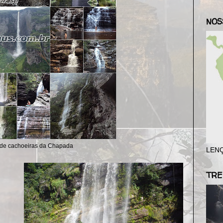
NOS
ede cachoeiras da Chapada
LENÇ
TRE