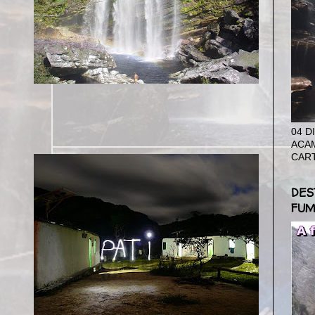
04 D
ACAM
CAR
DES
FUM